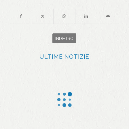
INDIETRO
ULTIME NOTIZIE
Jealsa
We Sea
applaud
e Jealsa
e
ottengo
l’impegn
no un
o degli
riconosci
sportivi
mento
durante
nel
il