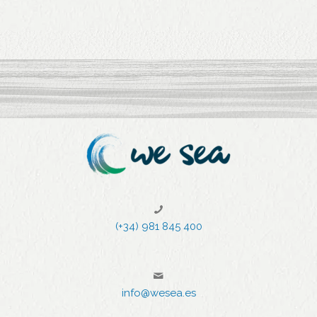
primo
lockdow
evento
n
di RSI
100%
virtuale
in
Spagna
1
2
3
4
5
6
7
(+34) 981 845 400
info@wesea.es