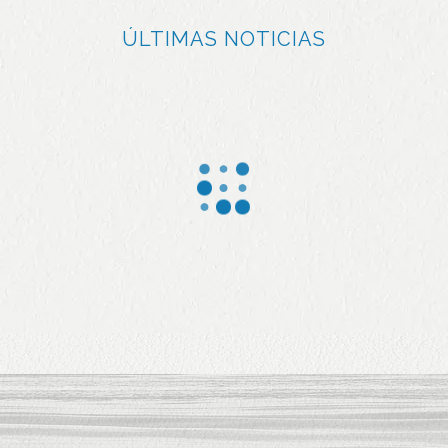
ÚLTIMAS NOTICIAS
La
El 97%
industria
del
del mar
pescado
gallega
procesa
lidera la
do por
valorizac
Jealsa
ión de
ha sido
los
captura
recursos
do por
pesquer
barcos
os en
involucr
Europa
ados en
con el
iniciativa
proyect
s en
o LIFE
favor de