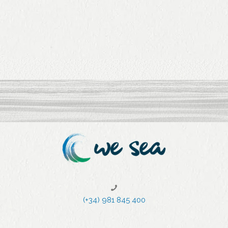
o degli
riconosci
sportivi
mento
durante
nel
il
primo
lockdow
evento
n
di RSI
100%
virtuale
in
Spagna
1
2
3
4
5
6
7
(+34) 981 845 400