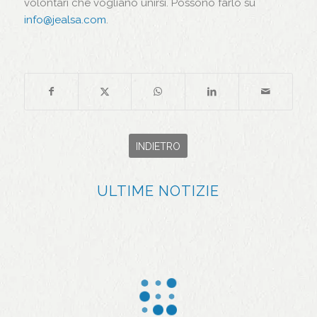
volontari che vogliano unirsi. Possono farlo su
info@jealsa.com
.
INDIETRO
ULTIME NOTIZIE
Jealsa
We Sea
applaud
e Jealsa
e
ottengo
l’impegn
no un