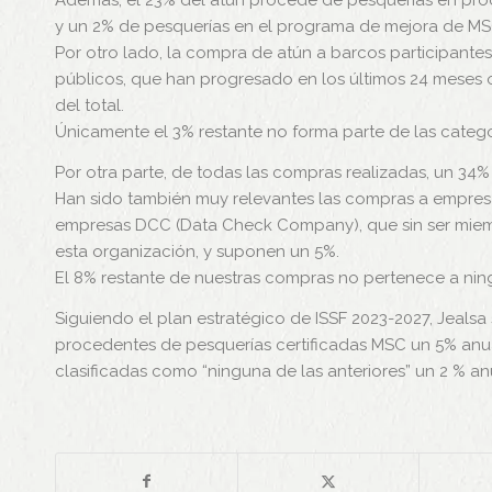
Además, el 23% del atún procede de pesquerías en proc
y un 2% de pesquerías en el programa de mejora de M
Por otro lado, la compra de atún a barcos participantes
públicos, que han progresado en los últimos 24 meses 
del total.
Únicamente el 3% restante no forma parte de las categor
Por otra parte, de todas las compras realizadas, un 34%
Han sido también muy relevantes las compras a empresa
empresas DCC (Data Check Company), que sin ser miemb
esta organización, y suponen un 5%.
El 8% restante de nuestras compras no pertenece a ning
Siguiendo el plan estratégico de ISSF 2023-2027, Jeal
procedentes de pesquerías certificadas MSC un 5% anua
clasificadas como “ninguna de las anteriores” un 2 % anu