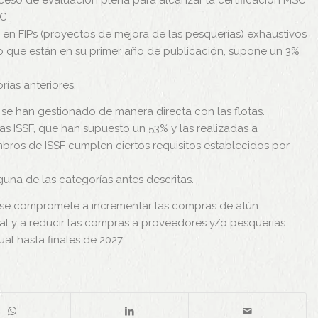
eso de evaluación plena para alcanzar la certificación MSC
SC
 en FIPs (proyectos de mejora de las pesquerías) exhaustivos
o que están en su primer año de publicación, supone un 3%
ías anteriores.
 se han gestionado de manera directa con las flotas.
s ISSF, que han supuesto un 53% y las realizadas a
ros de ISSF cumplen ciertos requisitos establecidos por
una de las categorías antes descritas.
sa se compromete a incrementar las compras de atún
l y a reducir las compras a proveedores y/o pesquerías
al hasta finales de 2027.