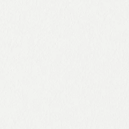
valoriza
do por
MSC
ción de
Jealsa
para
los
ha sido
todo su
recursos
captura
atún de
pesquer
do por
aleta
os en
barcos
amarilla
Europa
involucr
en el
con el
ados en
Atlántic
proyect
iniciativa
o
o LIFE
s en
REFISH.
favor de
la
sostenibi
lidad.
1
2
3
4
5
6
7
8