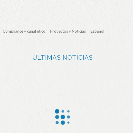
Compliance y canal ético
Proyectos y Noticias
Español
ÚLTIMAS NOTICIAS
La
El 97%
Jealsa
industria
del
amplía
del mar
pescad
su
gallega
o
certifica
lidera la
procesa
ción