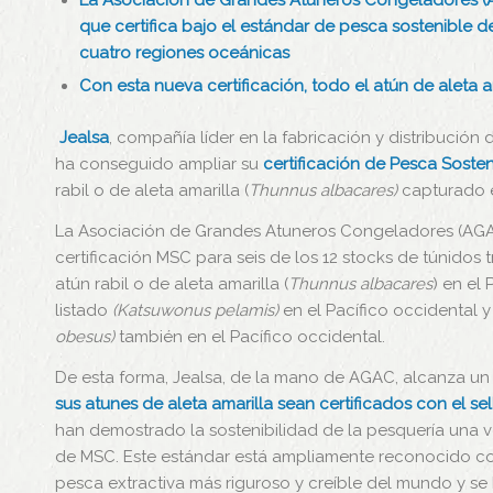
La Asociación de Grandes Atuneros Congeladores (AG
que certifica bajo el estándar de pesca sostenible 
cuatro regiones oceánicas
Con esta nueva certificación, todo el atún de aleta a
Jealsa
, compañía líder en la fabricación y distribuci
ha conseguido ampliar su
certificación de Pesca Soste
rabil o de aleta amarilla (
Thunnus albacares)
capturado e
La Asociación de Grandes Atuneros Congeladores (AGAC
certificación MSC para seis de los 12 stocks de túnidos 
atún rabil o de aleta amarilla (
Thunnus albacares
) en el 
listado
(Katsuwonus pelamis)
en el Pacífico occidental y
obesus)
también en el Pacífico occidental.
De esta forma, Jealsa, de la mano de AGAC, alcanza un
sus atunes de aleta amarilla sean certificados con el se
han demostrado la sostenibilidad de la pesquería una v
de MSC. Este estándar está ampliamente reconocido com
pesca extractiva más riguroso y creíble del mundo y se