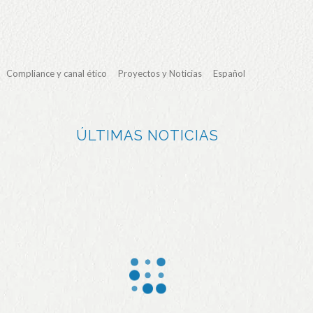
Compliance y canal ético
Proyectos y Noticias
Español
ÚLTIMAS NOTICIAS
La
El 97%
Jealsa
industria
del
amplía
del mar
pescad
su
gallega
o
certifica
lidera la
procesa
ción