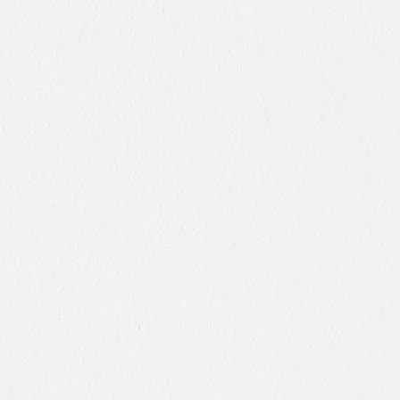
valoriza
do por
MSC
ción de
Jealsa
para
los
ha sido
todo su
recursos
captura
atún de
pesquer
do por
aleta
os en
barcos
amarilla
Europa
involucr
en el
con el
ados en
Atlántic
proyect
iniciativa
o
o LIFE
s en
REFISH.
favor de
la
sostenibi
lidad.
1
2
3
4
5
6
7
8