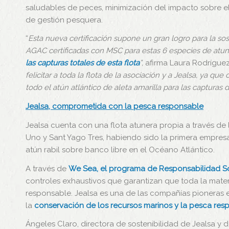
saludables de peces, minimización del impacto sobre e
de gestión pesquera.
“
Esta nueva certificación supone un gran logro para la so
AGAC certificadas con MSC para estas 6 especies de atune
las capturas totales de esta flota
”,
afirma Laura Rodríguez
felicitar a toda la flota de la asociación y a Jealsa, ya q
todo el atún atlántico de aleta amarilla para las captura
Jealsa, comprometida con la pesca responsable
Jealsa cuenta con una flota atunera propia a través de
Uno y Sant Yago Tres, habiendo sido la primera empres
atún rabil sobre banco libre en el Océano Atlántico.
A través de
We Sea, el programa de Responsabilidad So
controles exhaustivos que garantizan que toda la mate
responsable. Jealsa es una de las compañías pioneras 
la
conservación de los recursos marinos y la pesca res
Ángeles Claro, directora de sostenibilidad de Jealsa y 