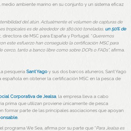
l medio ambiente marino en su conjunto y un sistema eficaz
stenibilidad del atún. Actualmente el volumen de capturas de
s tropicales es de alrededor de 180.000 toneladas,
un 50% de
, directora de MSC para España y Portugal. “
Queremos
ue con este esfuerzo han conseguido la certificación MSC para
s de cerco, tanto a banco libre como sobre DCPs o FADs”,
afirma.
 la pesquería
Sant Yago
y sus dos barcos atuneros, Sant Yago
a española en obtener la certificación MSC en la pesca de
cial Corporativa de Jealsa
, la empresa lleva a cabo
ria prima que utilizan proviene únicamente de pesca
en formar parte de las principales asociaciones que apoyan
ponsable.
del programa We Sea, afirma por su parte que “
Para Jealsa es