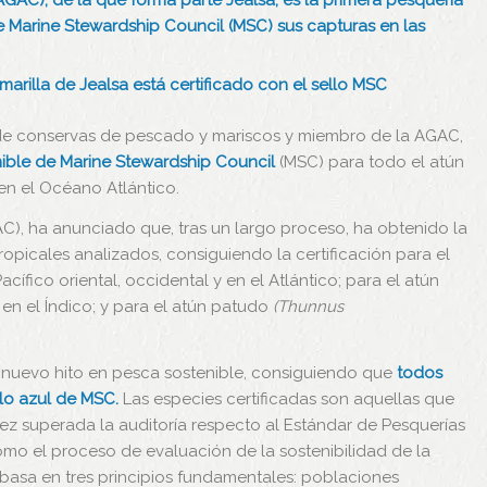
AC), de la que forma parte Jealsa, es la primera pesquería
de Marine Stewardship Council (MSC) sus capturas en las
marilla de Jealsa está certificado con el sello MSC
ón de conservas de pescado y mariscos y miembro de la AGAC,
nible de Marine Stewardship Council
(MSC) para todo el atún
n el Océano Atlántico.
), ha anunciado que, tras un largo proceso, ha obtenido la
tropicales analizados, consiguiendo la certificación para el
Pacífico oriental, occidental y en el Atlántico; para el atún
 en el Índico; y para el atún patudo
(Thunnus
 nuevo hito en pesca sostenible, consiguiendo que
todos
llo azul de MSC.
Las especies certificadas son aquellas que
ez superada la auditoría respecto al Estándar de Pesquerías
o el proceso de evaluación de la sostenibilidad de la
 basa en tres principios fundamentales: poblaciones